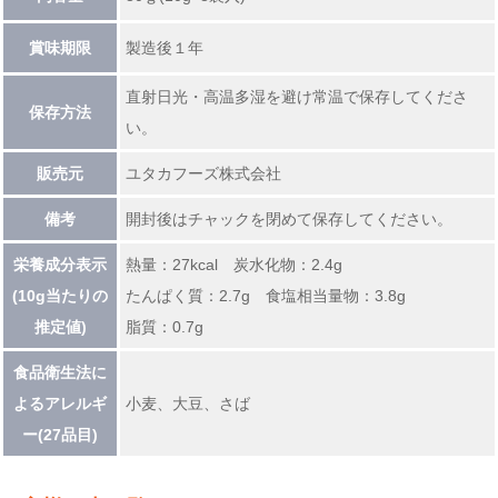
賞味期限
製造後１年
直射日光・高温多湿を避け常温で保存してくださ
保存方法
い。
販売元
ユタカフーズ株式会社
備考
開封後はチャックを閉めて保存してください。
栄養成分表示
熱量：27kcal 炭水化物：2.4g
(10g当たりの
たんぱく質：2.7g 食塩相当量物：3.8g
推定値)
脂質：0.7g
食品衛生法に
よるアレルギ
小麦、大豆、さば
ー(27品目)