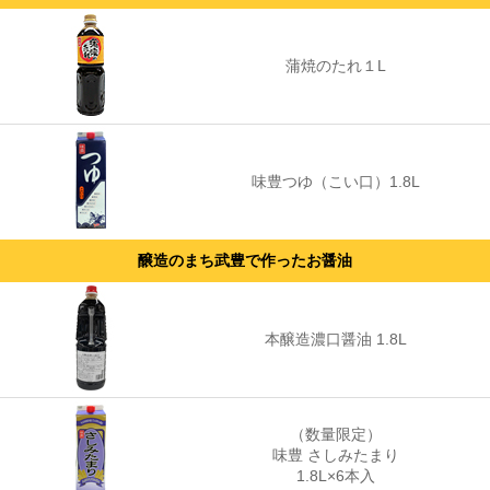
蒲焼のたれ１L
味豊つゆ（こい口）1.8L
醸造のまち武豊で作ったお醤油
本醸造濃口醤油 1.8L
（数量限定）
味豊 さしみたまり
1.8L×6本入