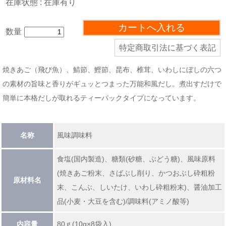
在庫状態 : 在庫有り
数量
特定商取引法に基づく表記
焼きあご（飛び魚）、鯖節、鰹節、昆布、椎茸、いわしにぼしの六つ
の素材の旨味と香りがギュッとつまった万能和風だし。煮出すだけで
簡単に本格だしが取れるティーパックタイプになっています。
名称
風味調味料
食塩(国内製造)、糖類(砂糖、ぶどう糖)、風味原料
(焼きあご粉末、さばぶし削り、かつおぶし砕粗粉
原材料名
末、こんぶ、しいたけ、いわし砕粗粉末)、醤油加工
品(小麦・大豆を含む)/調味料(アミノ酸等)
内容量
80ｇ(10g×8袋入)