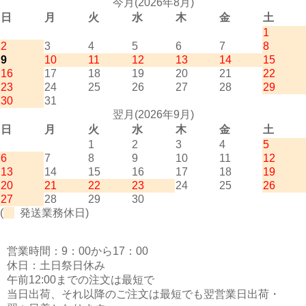
今月(2026年8月)
日
月
火
水
木
金
土
1
2
3
4
5
6
7
8
9
10
11
12
13
14
15
16
17
18
19
20
21
22
23
24
25
26
27
28
29
30
31
翌月(2026年9月)
日
月
火
水
木
金
土
1
2
3
4
5
6
7
8
9
10
11
12
13
14
15
16
17
18
19
20
21
22
23
24
25
26
27
28
29
30
(
発送業務休日)
営業時間：9：00から17：00
休日：土日祭日休み
午前12:00までの注文は最短で
当日出荷、それ以降のご注文は最短でも翌営業日出荷・