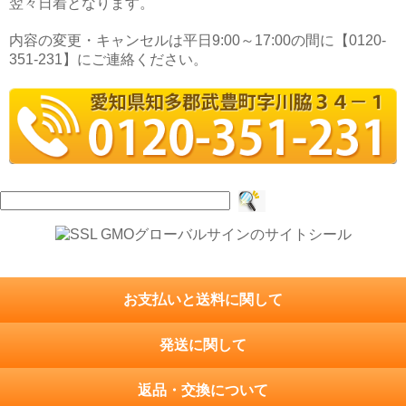
翌々日着となります。
内容の変更・キャンセルは平日9:00～17:00の間に【0120-
351-231】にご連絡ください。
検
索:
お支払いと送料に関して
発送に関して
返品・交換について